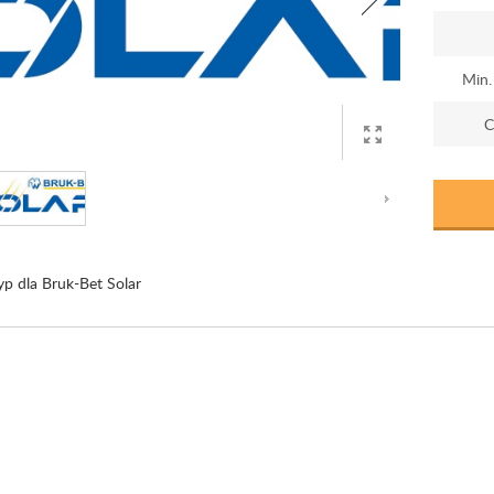
Min.
C
yp dla Bruk-Bet Solar