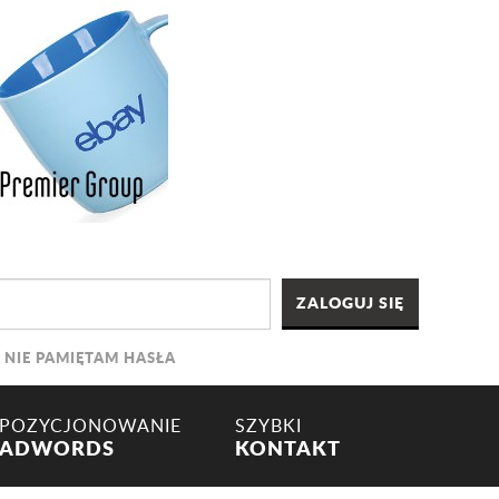
NIE PAMIĘTAM HASŁA
POZYCJONOWANIE
SZYBKI
ADWORDS
KONTAKT