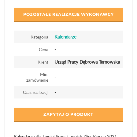
POZOSTAŁE REALIZACJE WYKONAWCY
Kalendarze
Kategoria
-
Cena
Urząd Pracy Dąbrowa Tarnowska
Klient
Min.
-
zamówienie
-
Czas realizacji
ZAPYTAJ O PRODUKT
Kalendarze dla Twojej firmy i Twoich Klientów na 2021