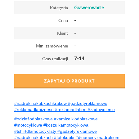
Grawerowanie
Kategoria
-
Cena
-
Klient
-
Min. zamówienie
7-14
Czas realizacji
ZAPYTAJ O PRODUKT
#nadrukinakubkachkrakow #gadzetyreklamowe
#reklamadlabiznesu #reklamadlafirm #zadowolenie
#odzieżodblaskowa #kamizelkiodblaskowe
#motocyklowe #koszulkamotocyklowa
#tshirtdlamotocyklisty #gadzetyreklamowe
#nadrukinakubkach #fotokubki #długopisyznadrukiem