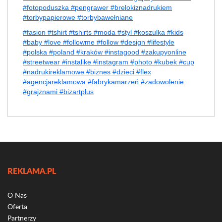
#fotopoduszka #pengrawer #brelokiznadrukiem
#torbypapierowe #torbybawełniane
#fasion #tshirt #tshirts #moda #styl #koszulka #kids
#baby #love #followme #follow #design #lifestyle
#polska #poland #kraków #instagood #zakupyonline
#streetwear #instalike #instagram #photo #kubek #cup
#nadrukireklamowe #biznes #dzieci #flex
#agencjareklamowa #fabrykamarzeń #zadowolenie
#grajznami #bizartplus
REKLAMA.PL
O Nas
Oferta
Partnerzy