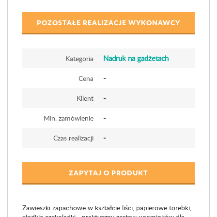
POZOSTAŁE REALIZACJE WYKONAWCY
Nadruk na gadżetach
Kategoria
-
Cena
-
Klient
-
Min. zamówienie
-
Czas realizacji
ZAPYTAJ O PRODUKT
Zawieszki zapachowe w kształcie liści, papierowe torebki,
słodkie czekoladki - praktyczny zestaw upominków dla