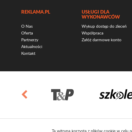
REKLAMA.PL
USŁUGI DLA
WYKONAWCÓW
O Nas
Wykup dostęp do zleceń
Oferta
Współpraca
Partnerzy
Załóż darmowe konto
Aktualności
Kontakt
Ta witryna korzysta z plików cookie w celu r