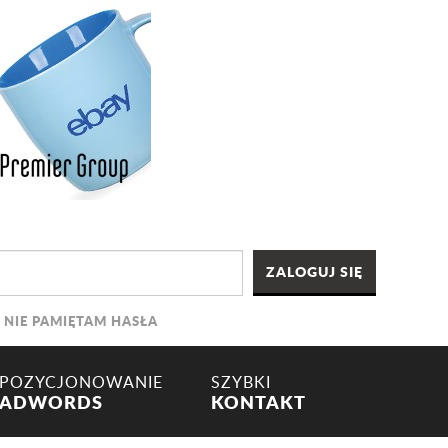
NIE PAMIĘTAM HASŁA
POZYCJONOWANIE
SZYBKI
ADWORDS
KONTAKT