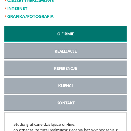
GADŻETY REKLAMOWE
INTERNET
GRAFIKA/FOTOGRAFIA
O FIRMIE
REALIZACJE
REFERENCJE
KLIENCI
KONTAKT
Studio graficzne działające on-line,
co oznacza, że tutaj realizujesz zlecenia bez wychodzenia z