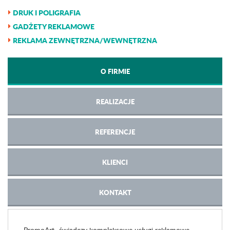
DRUK I POLIGRAFIA
GADŻETY REKLAMOWE
REKLAMA ZEWNĘTRZNA/WEWNĘTRZNA
O FIRMIE
REALIZACJE
REFERENCJE
KLIENCI
KONTAKT
PromoArt- świadczy kompleksowe usługi reklamowe.