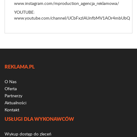
www.instagram.com/mproduction_agencja_reklamowa/
YOUTUBE:
www.youtube.com/channel/UCbFxzIAUnfbMV1AOr4mbUbQ
REKLAMA.PL
O Nas
Oferta
Partnerzy
Aktualności
Kontakt
USŁUGI DLA WYKONAWCÓW
Wykup dostęp do zleceń