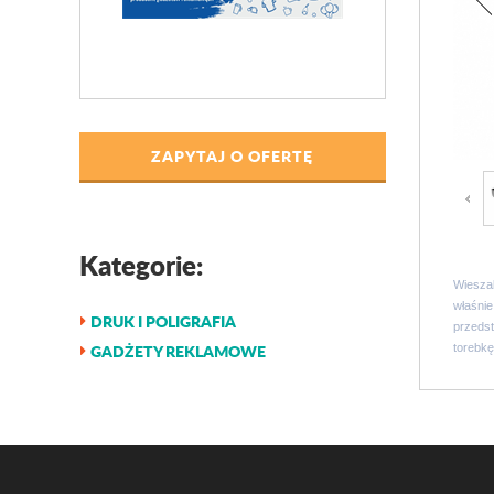
ZAPYTAJ O OFERTĘ
Kategorie:
Wieszak
właśnie
DRUK I POLIGRAFIA
przedst
GADŻETY REKLAMOWE
torebkę