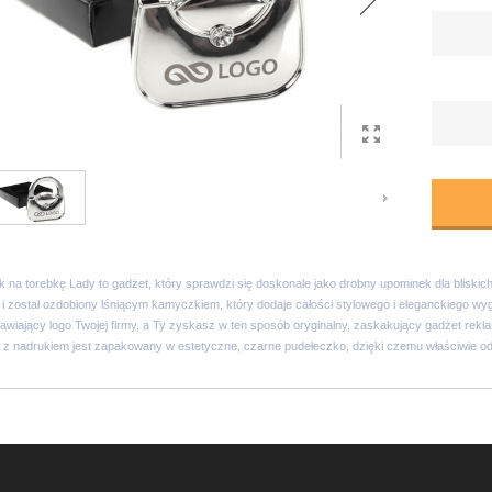
 na torebkę Lady to gadżet, który sprawdzi się doskonale jako drobny upominek dla bliskich,
 i został ozdobiony lśniącym kamyczkiem, który dodaje całości stylowego i eleganckiego
awiający logo Twojej firmy, a Ty zyskasz w ten sposób oryginalny, zaskakujący gadżet re
 z nadrukiem jest zapakowany w estetyczne, czarne pudełeczko, dzięki czemu właściwie o