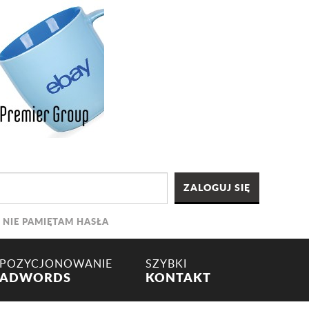
NIE PAMIĘTAM HASŁA
POZYCJONOWANIE
SZYBKI
ADWORDS
KONTAKT