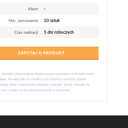
-
Klient
10 sztuk
Min. zamówienie
5 dni roboczych
Czas realizacji
ZAPYTAJ O PRODUKT
 klientów i pracowników. Model ten jest wykonany na kształt torebki
 wyglądu. Na wieszaku na torebkę Lady możemy wykonać grawer
klamowy, który z pewnością zapadnie w pamięć. Każdy wieszak na
d razu nadaje się do wręczenia komuś w prezencie.