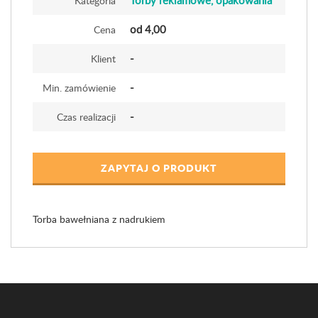
Torby reklamowe, opakowania
Kategoria
od 4,00
Cena
-
Klient
-
Min. zamówienie
-
Czas realizacji
ZAPYTAJ O PRODUKT
Torba bawełniana z nadrukiem