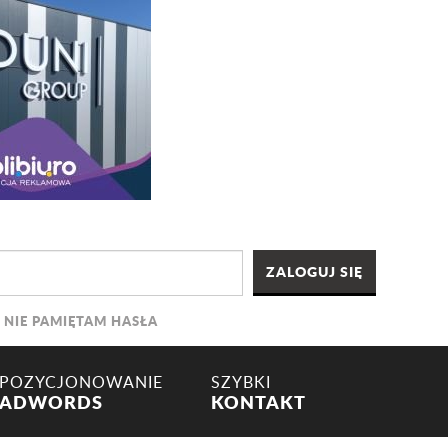
NIE PAMIĘTAM HASŁA
POZYCJONOWANIE
SZYBKI
ADWORDS
KONTAKT