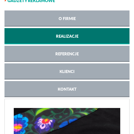
GADŻETY REKLAMOWE
O FIRMIE
REALIZACJE
REFERENCJE
KLIENCI
KONTAKT