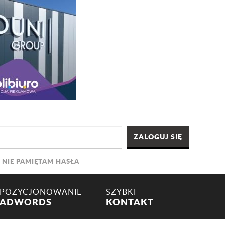
NIE PAMIĘTAM HASŁA
POZYCJONOWANIE
SZYBKI
ADWORDS
KONTAKT