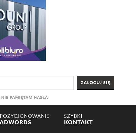
NIE PAMIĘTAM HASŁA
POZYCJONOWANIE
SZYBKI
ADWORDS
KONTAKT