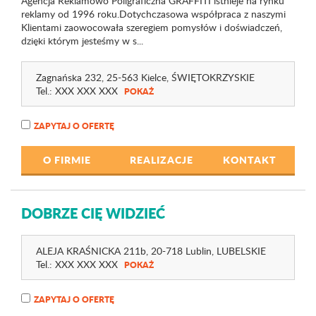
Agencja Reklamowo Poligraficzna GRAFFITI istnieje na rynku
reklamy od 1996 roku.Dotychczasowa współpraca z naszymi
Klientami zaowocowała szeregiem pomysłów i doświadczeń,
dzięki którym jesteśmy w s...
Zagnańska 232
, 25-563 Kielce,
ŚWIĘTOKRZYSKIE
Tel.:
XXX XXX XXX
POKAŻ
ZAPYTAJ O OFERTĘ
O FIRMIE
REALIZACJE
KONTAKT
DOBRZE CIĘ WIDZIEĆ
ALEJA KRAŚNICKA 211b
, 20-718 Lublin,
LUBELSKIE
Tel.:
XXX XXX XXX
POKAŻ
ZAPYTAJ O OFERTĘ