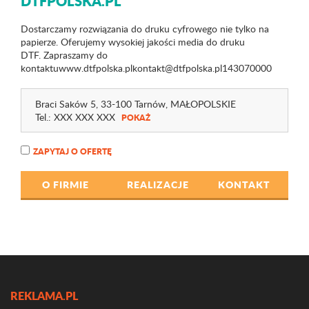
DTFPOLSKA.PL
Dostarczamy rozwiązania do druku cyfrowego nie tylko na
papierze. Oferujemy wysokiej jakości media do druku
DTF. Zapraszamy do
kontaktuwww.dtfpolska.plkontakt@dtfpolska.pl143070000
Braci Saków 5
, 33-100 Tarnów,
MAŁOPOLSKIE
Tel.:
XXX XXX XXX
POKAŻ
ZAPYTAJ O OFERTĘ
O FIRMIE
REALIZACJE
KONTAKT
REKLAMA.PL