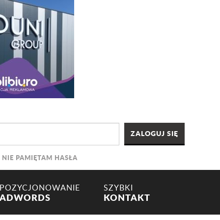
NIE PAMIĘTAM HASŁA
POZYCJONOWANIE
SZYBKI
ADWORDS
KONTAKT