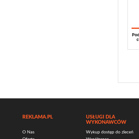
Pod
c
REKLAMA.PL
USŁUGI DLA
WYKONAWCÓW
O Nas
Wykup dostęp do zleceń
Oferta
Współpraca