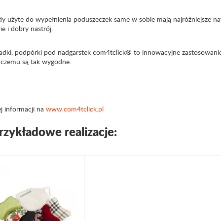
y użyte do wypełnienia poduszeczek same w sobie mają najróżniejsze na
e i dobry nastrój.
adki, podpórki pod nadgarstek com4tclick® to innowacyjne zastosowanie
i czemu są tak wygodne.
j informacji na
www.com4tclick.pl
rzykładowe realizacje: