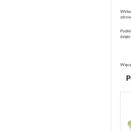
Wkład
zdrowi
Podkł
dzięk
Więce
P