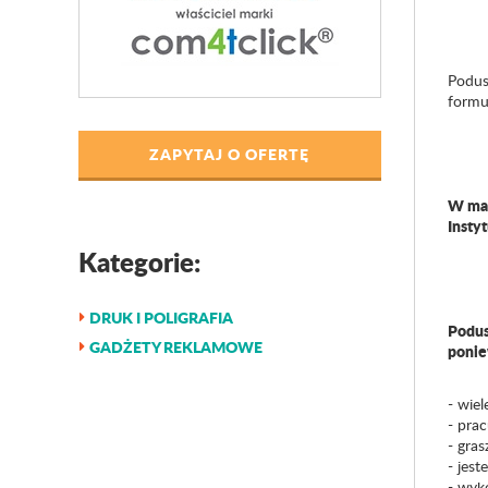
Podus
formu
ZAPYTAJ O OFERTĘ
W mar
Insty
Kategorie:
DRUK I POLIGRAFIA
Podus
GADŻETY REKLAMOWE
ponie
- wiel
- pra
- gra
- jes
- wyk