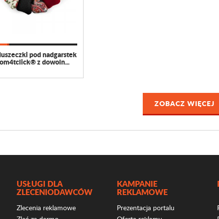
uszeczki pod nadgarstek
om4tclick® z dowoln...
ZOBACZ WIĘCEJ
USŁUGI DLA
KAMPANIE
ZLECENIODAWCÓW
REKLAMOWE
Zlecenia reklamowe
Prezentacja portalu
Zleć za darmo
Oferta reklamy