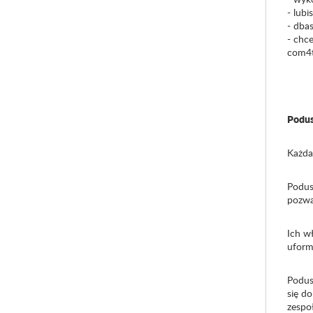
- lubi
- dbas
- chce
com4t
Podus
Każda
Podus
pozwa
Ich w
uform
Podus
się do
zespo