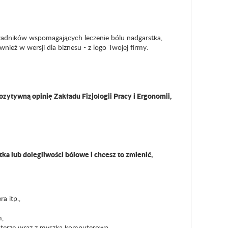
kładników wspomagających leczenie bólu nadgarstka,
nież w wersji dla biznesu - z logo Twojej firmy.
zytywną opinię Zakładu Fizjologii Pracy i Ergonomii,
ka lub dolegliwości bólowe i chcesz to zmienić,
a itp.,
m,
uterze wraz z myszką komputerową,