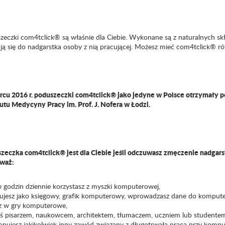
zeczki com4tclick® są właśnie dla Ciebie. Wykonane są z naturalnych s
ją się do nadgarstka osoby z nią pracującej. Możesz mieć com4tclick
®
rów
cu 2016 r. poduszeczki com4tclick® jako jedyne w Polsce otrzymały po
tutu Medycyny Pracy im. Prof. J. Nofera w Łodzi.
zeczka com4tclick® jest dla Ciebie jeśli odczuwasz zmęczenie nadgarst
waż:
e godzin dziennie korzystasz z myszki komputerowej,
cujesz jako księgowy, grafik komputerowy, wprowadzasz dane do komputer
sz w gry komputerowe,
teś pisarzem, naukowcem, architektem, tłumaczem, uczniem lub studente
onujesz jakikolwiek inny zawód związany z długotrwałą pracą przy komp