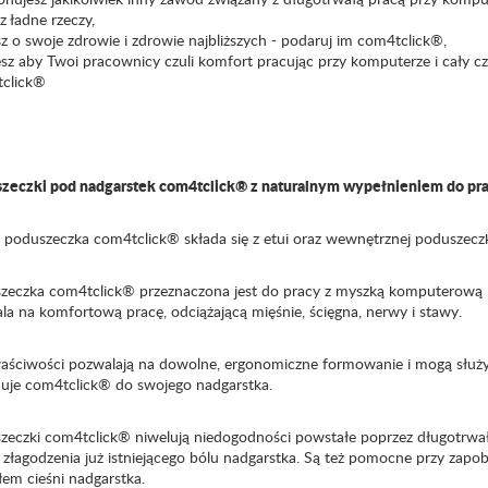
sz ładne rzeczy,
z o swoje zdrowie i zdrowie najbliższych - podaruj im com4tclick
®,
sz aby Twoi pracownicy czuli komfort pracując przy komputerze i cały cz
click®
zeczki pod nadgarstek com4tclick
®
z naturalnym wypełnieniem do pr
 poduszeczka com4tclick
®
składa się z etui oraz wewnętrznej poduszecz
zeczka com4tclick
®
przeznaczona jest do pracy z myszką komputerową
la na komfortową pracę, odciążającą mięśnie, ścięgna, nerwy i stawy.
łaściwości pozwalają na dowolne, ergonomiczne formowanie i mogą służy
uje com4tclick
®
do swojego nadgarstka.
zeczki com4tclick® niwelują niedogodności powstałe poprzez długotrwa
 złagodzenia już istniejącego bólu nadgarstka. Są też pomocne przy zapobi
łem cieśni nadgarstka.