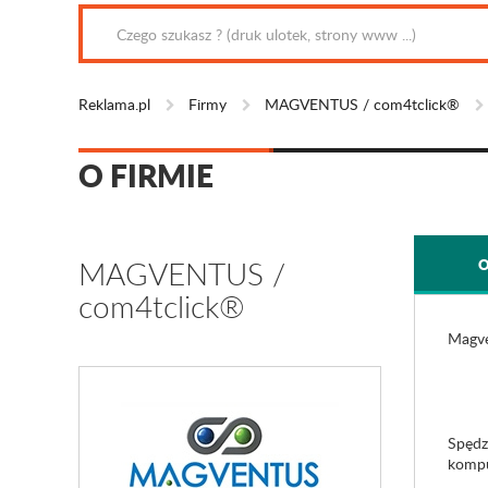
Reklama.pl
Firmy
MAGVENTUS / com4tclick®
O FIRMIE
MAGVENTUS /
O
com4tclick®
Magve
Spędz
kompu