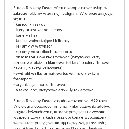
Studio Reklamy Faster oferuje kompleksowe usługi w
zakresie reklamy wizualnej i poligrafii. W ofercie znajdują
się m.in.:
- kasetony i szyldy
- litery przestrzenne i neony
- banery i flagi
- tablice wolnostojące i bilbordy
- reklamy w witrynach
- reklamy na środkach transportu
- druk materiałów reklamowych (wizytówki, karty
biznesowe, ulotki reklamowe, foldery i papiery firmowe,
naklejki, plakaty, kalendarze)
- wydruki wielkoformatowe (solwentowe) w tym
fototapety
- organizacja imprez firmowych
- a także inne, nietypowe artykuły reklamowe.
Studio Reklamy Faster zostało założone w 1992 roku.
Wieloletnia obecność firmy na rynku pozwoliła zdobyć
bogate doświadczenie, które w połączeniu z wysoko
wyspecjalizowaną kadrą oraz doskonale wyposażonym
warsztatem pracy, gwarantują najwyższą jakość usług i
produktów. Ponad to oferujemy Naszym Klientom