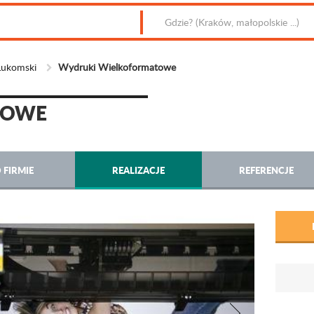
Łukomski
Wydruki Wielkoformatowe
TOWE
 FIRMIE
REALIZACJE
REFERENCJE