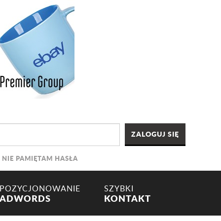
NIE PAMIĘTAM HASŁA
POZYCJONOWANIE
SZYBKI
ADWORDS
KONTAKT