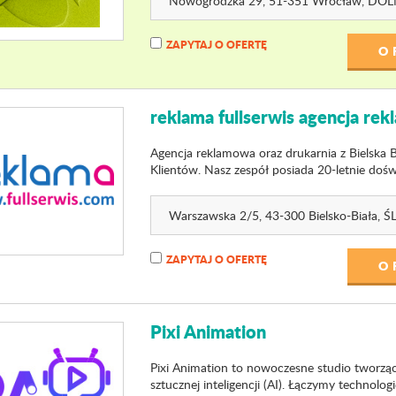
Nowogródzka 29
, 51-351 Wrocław,
DOL
ZAPYTAJ O OFERTĘ
O 
reklama fullserwis agencja re
Agencja reklamowa oraz drukarnia z Bielska 
Klientów. Nasz zespół posiada 20-letnie dośw
Warszawska 2
/5
, 43-300 Bielsko-Biała,
Ś
ZAPYTAJ O OFERTĘ
O 
Pixi Animation
Pixi Animation to nowoczesne studio tworzą
sztucznej inteligencji (AI). Łączymy technologię