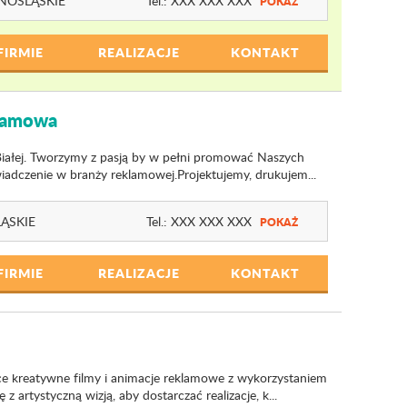
NOŚLĄSKIE
Tel.:
XXX XXX XXX
POKAŻ
FIRMIE
REALIZACJE
KONTAKT
klamowa
Białej. Tworzymy z pasją by w pełni promować Naszych
iadczenie w branży reklamowej.Projektujemy, drukujem...
LĄSKIE
Tel.:
XXX XXX XXX
POKAŻ
FIRMIE
REALIZACJE
KONTAKT
ce kreatywne filmy i animacje reklamowe z wykorzystaniem
 z artystyczną wizją, aby dostarczać realizacje, k...