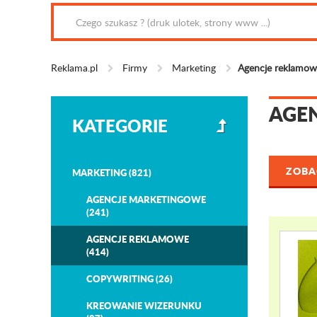
Reklama.pl
Firmy
Marketing
Agencje reklamow
AGE
KATEGORIE
ZOBAC
MARKETING (821)
AGENCJE MARKETINGOWE
(241)
AGENCJE REKLAMOWE
(414)
COPYWRITING (26)
KREOWANIE WIZERUNKU