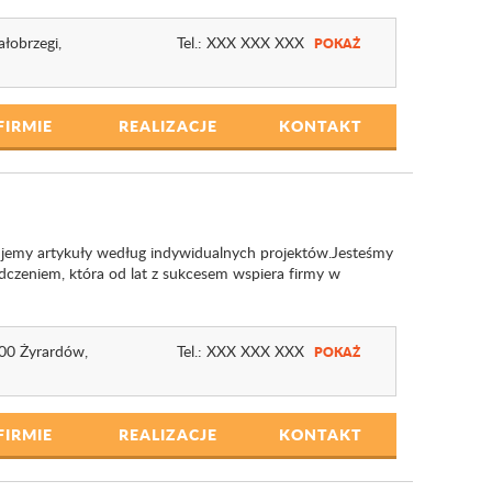
ałobrzegi,
Tel.:
XXX XXX XXX
POKAŻ
FIRMIE
REALIZACJE
KONTAKT
jemy artykuły według indywidualnych projektów.Jesteśmy
dczeniem, która od lat z sukcesem wspiera firmy w
300 Żyrardów,
Tel.:
XXX XXX XXX
POKAŻ
FIRMIE
REALIZACJE
KONTAKT