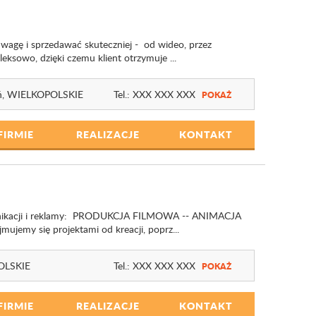
wagę i sprzedawać skuteczniej - od wideo, przez
ksowo, dzięki czemu klient otrzymuje ...
ń,
WIELKOPOLSKIE
Tel.:
XXX XXX XXX
POKAŻ
FIRMIE
REALIZACJE
KONTAKT
munikacji i reklamy: PRODUKCJA FILMOWA -- ANIMACJA
my się projektami od kreacji, poprz...
OLSKIE
Tel.:
XXX XXX XXX
POKAŻ
FIRMIE
REALIZACJE
KONTAKT