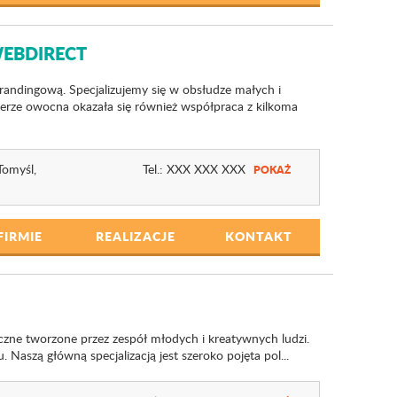
EBDIRECT
randingową. Specjalizujemy się w obsłudze małych i
rierze owocna okazała się również współpraca z kilkoma
Tomyśl,
Tel.:
XXX XXX XXX
POKAŻ
FIRMIE
REALIZACJE
KONTAKT
ficzne tworzone przez zespół młodych i kreatywnych ludzi.
Naszą główną specjalizacją jest szeroko pojęta pol...