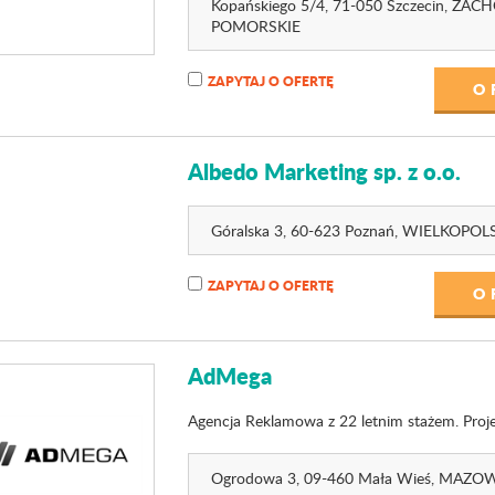
Kopańskiego 5
/4
, 71-050 Szczecin,
ZACH
POMORSKIE
ZAPYTAJ O OFERTĘ
O 
Albedo Marketing sp. z o.o.
Góralska 3
, 60-623 Poznań,
WIELKOPOLS
ZAPYTAJ O OFERTĘ
O 
AdMega
Agencja Reklamowa z 22 letnim stażem. Proj
Ogrodowa 3
, 09-460 Mała Wieś,
MAZOW