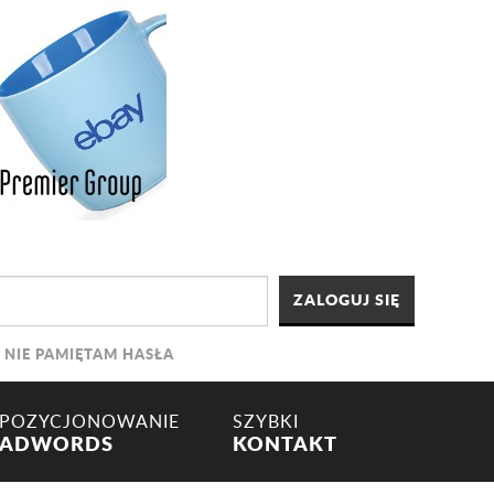
NIE PAMIĘTAM HASŁA
POZYCJONOWANIE
SZYBKI
ADWORDS
KONTAKT