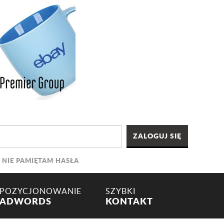
NIE PAMIĘTAM HASŁA
POZYCJONOWANIE
SZYBKI
ADWORDS
KONTAKT