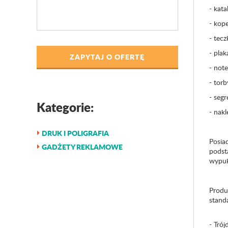
- kata
- kope
- teczk
- plak
ZAPYTAJ O OFERTĘ
- note
- torb
- segr
Kategorie:
- nakle
DRUK I POLIGRAFIA
Posi
GADŻETY REKLAMOWE
podst
wypukł
Produ
stand
- Trój