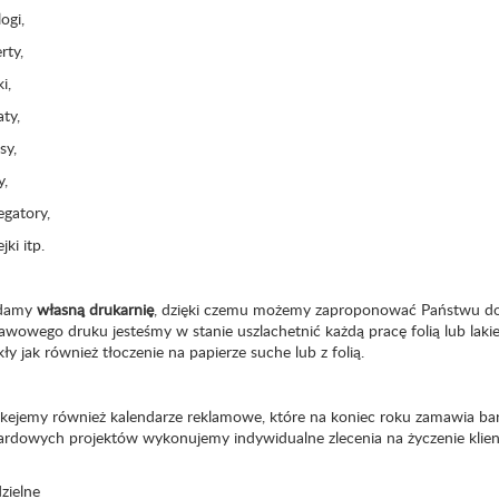
logi,
rty,
i,
aty,
sy,
y,
egatory,
jki itp.
adamy
własną drukarnię
, dzięki czemu możemy zaproponować Państwu dogo
awowego druku jesteśmy w stanie uszlachetnić każdą pracę folią lub laki
y jak również tłoczenie na papierze suche lub z folią.
kejemy również
kalendarze reklamowe
, które na koniec roku zamawia bar
ardowych projektów wykonujemy indywidualne zlecenia na życzenie klien
dzielne