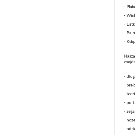
- Pla
- Wie
- Lis
- Biu
- Ksi
Nasza
znajdz
- dług
- brel
- tecz
- port
- zega
- noż
- odzi