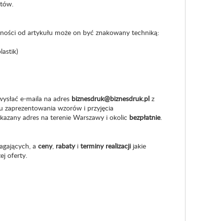
ntów.
ności od artykułu może on być znakowany techniką:
lastik)
wysłać e-maila na adres
biznesdruk@biznesdruk.pl
z
u zaprezentowania wzorów i przyjęcia
kazany adres na terenie Warszawy i okolic
bezpłatnie
.
agających, a
ceny
,
rabaty
i
terminy realizacji
jakie
j oferty.