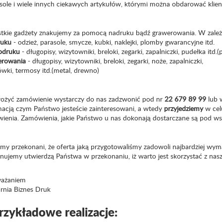
asole i wiele innych ciekawych artykułów, którymi można obdarować klie
tkie gadżety znakujemy za pomocą nadruku bądź grawerowania. W zależ
ruku
- odzież, parasole, smycze, kubki, naklejki, plomby gwarancyjne itd.
odruku
- długopisy, wizytowniki, breloki, zegarki, zapalniczki, pudełka itd.(p
rowania
- długopisy, wizytowniki, breloki, zegarki, noże, zapalniczki,
ówki, termosy itd.(metal, drewno)
łożyć zamówienie wystarczy do nas zadzwonić pod nr
22 679 89 99
lub 
macją czym Państwo jesteście zainteresowani, a wtedy
przyjedziemy
w cel
ienia. Zamówienia, jakie Państwo u nas dokonają dostarczane są pod ws
śmy przekonani, że oferta jaką przygotowaliśmy zadowoli najbardziej wym
nujemy utwierdzą Państwa w przekonaniu, iż warto jest skorzystać z nasze
ażaniem
rnia Biznes Druk
rzykładowe realizacje: