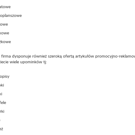
katowe
loplanszowe
tkowe
rkowe
ążkowe
 firma dysponuje również szeroką ofertą
artykułów promocyjno-reklam
iecie wiele upominków tj:
opisy
oki
ki
fele
rki
e
eż