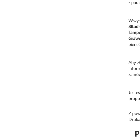
- par
Wszys
Sitod
Tamp
Grawe
piersi
Aby z
infor
zamów
Jeste
propo
Z pow
Druka
P