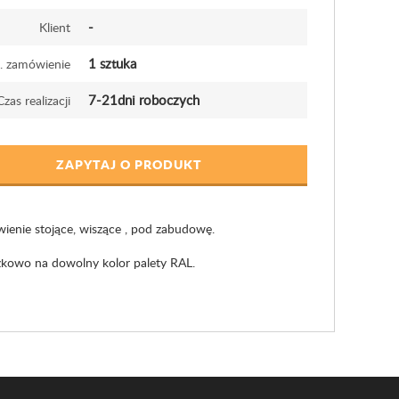
-
Klient
1 sztuka
. zamówienie
7-21dni roboczych
Czas realizacji
ZAPYTAJ O PRODUKT
enie stojące, wiszące , pod zabudowę.
kowo na dowolny kolor palety RAL.