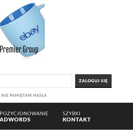
NIE PAMIĘTAM HASŁA
POZYCJONOWANIE
SZYBKI
ADWORDS
KONTAKT