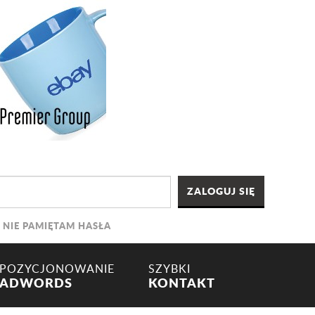
NIE PAMIĘTAM HASŁA
POZYCJONOWANIE
SZYBKI
ADWORDS
KONTAKT