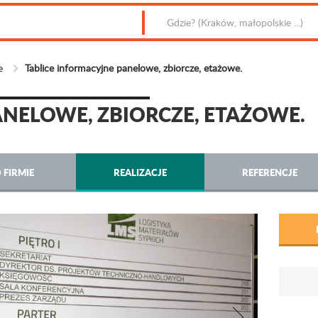
e
Tablice informacyjne panelowe, zbiorcze, etażowe.
ANELOWE, ZBIORCZE, ETAŻOWE.
 FIRMIE
REALIZACJE
REFERENCJE