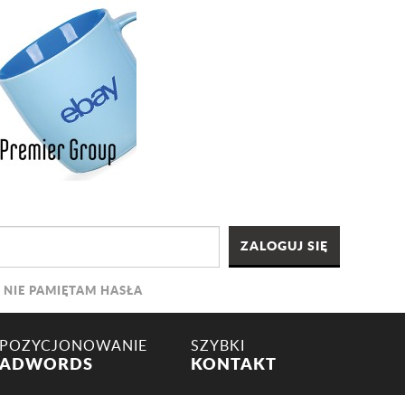
NIE PAMIĘTAM HASŁA
POZYCJONOWANIE
SZYBKI
ADWORDS
KONTAKT