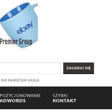
NIE PAMIĘTAM HASŁA
POZYCJONOWANIE
SZYBKI
ADWORDS
KONTAKT