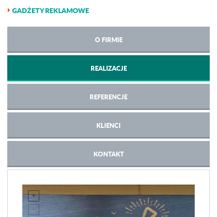
GADŻETY REKLAMOWE
O FIRMIE
REALIZACJE
REFERENCJE
KLIENCI
KONTAKT