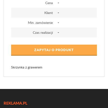
-
Cena
-
Klient
-
Min. zamówienie
-
Czas realizacji
ZAPYTAJ O PRODUKT
Skrzynka z grawerem
REKLAMA.PL