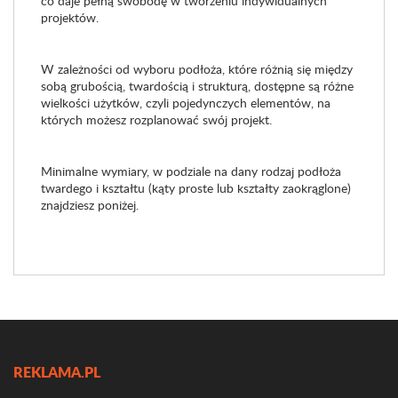
co daje pełną swobodę w tworzeniu indywidualnych
projektów.
W zależności od wyboru podłoża, które różnią się między
sobą grubością, twardością i strukturą, dostępne są różne
wielkości użytków, czyli pojedynczych elementów, na
których możesz rozplanować swój projekt.
Minimalne wymiary, w podziale na dany rodzaj podłoża
twardego i kształtu (kąty proste lub kształty zaokrąglone)
znajdziesz poniżej.
REKLAMA.PL