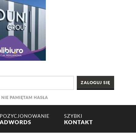
NIE PAMIĘTAM HASŁA
POZYCJONOWANIE
SZYBKI
ADWORDS
KONTAKT