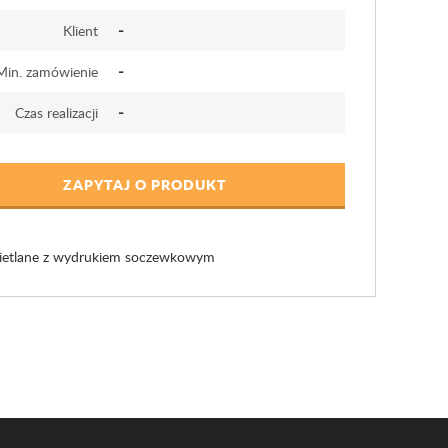
-
Klient
-
Min. zamówienie
-
Czas realizacji
ZAPYTAJ O PRODUKT
świetlane z wydrukiem soczewkowym