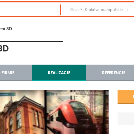
iem 3D
3D
 FIRMIE
REALIZACJE
REFERENCJE