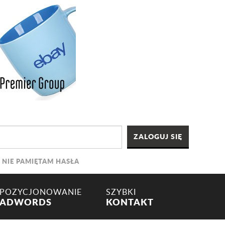
NIE PAMIĘTAM HASŁA
POZYCJONOWANIE
SZYBKI
ADWORDS
KONTAKT