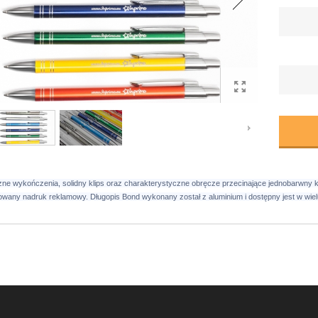
zne wykończenia, solidny klips oraz charakterystyczne obręcze przecinające jednobarwny ko
wany nadruk reklamowy. Długopis Bond wykonany został z aluminium i dostępny jest w wie