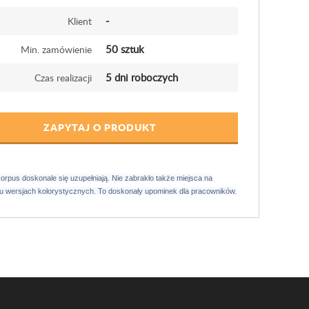
-
Klient
50 sztuk
Min. zamówienie
5 dni roboczych
Czas realizacji
ZAPYTAJ O PRODUKT
rpus doskonale się uzupełniają. Nie zabrakło także miejsca na
lu wersjach kolorystycznych. To doskonały upominek dla pracowników.