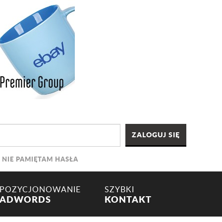
NIE PAMIĘTAM HASŁA
POZYCJONOWANIE
SZYBKI
ADWORDS
KONTAKT