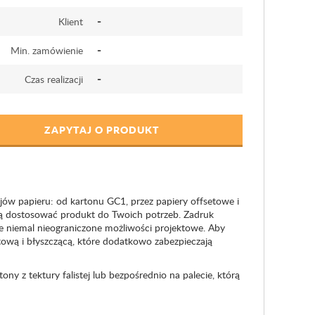
-
Klient
-
Min. zamówienie
-
Czas realizacji
ZAPYTAJ O PRODUKT
jów papieru: od kartonu GC1, przez papiery offsetowe i
ą dostosować produkt do Twoich potrzeb. Zadruk
je niemal nieograniczone możliwości projektowe. Aby
tową i błyszczącą, które dodatkowo zabezpieczają
y z tektury falistej lub bezpośrednio na palecie, którą