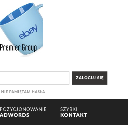
NIE PAMIĘTAM HASŁA
POZYCJONOWANIE
SZYBKI
ADWORDS
KONTAKT