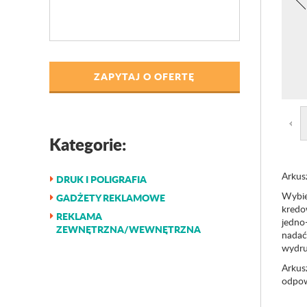
ZAPYTAJ O OFERTĘ
Kategorie:
Arkus
DRUK I POLIGRAFIA
Wybie
GADŻETY REKLAMOWE
kredo
REKLAMA
jedno
ZEWNĘTRZNA/WEWNĘTRZNA
nadać
wydru
Arkusz
odpow