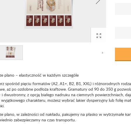
ze plano – elastyczność w każdym szczególe
rz spośród pięciu formatów (A2, A1+, B2, B1, XXL) i różnorodnych rodza
we, aż po ozdobne podłoża kraftowe. Gramatury od 90 do 350 g pozwol
- i dwustronny, z opcją białego nadruku na ciemnych powierzchniach, da
 wyjątkowego charakteru, możesz wybrać lakier dyspersyjny lub folię ma
ki.
e plano, w zależności od nakładu, pakujemy na płasko w wytrzymałe karton
iednio zabezpieczamy na czas transportu.