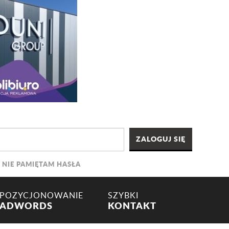
NIE PAMIĘTAM HASŁA
POZYCJONOWANIE
SZYBKI
ADWORDS
KONTAKT