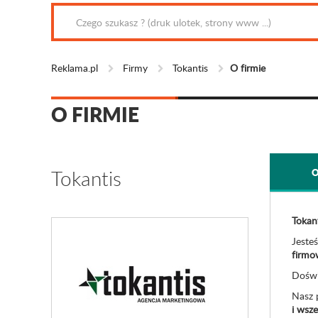
Reklama.pl
Firmy
Tokantis
O firmie
O FIRMIE
Tokantis
O
Tokan
Jeste
firmo
Doświ
Nasz 
i wsz