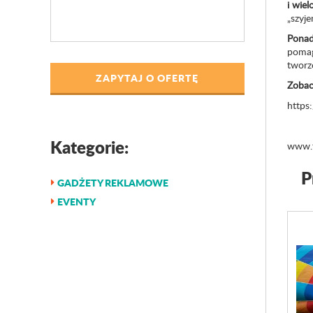
i
wiel
„szyj
Ponad
pomag
tworz
ZAPYTAJ O OFERTĘ
Zobac
https
Kategorie:
www.t
P
GADŻETY REKLAMOWE
EVENTY