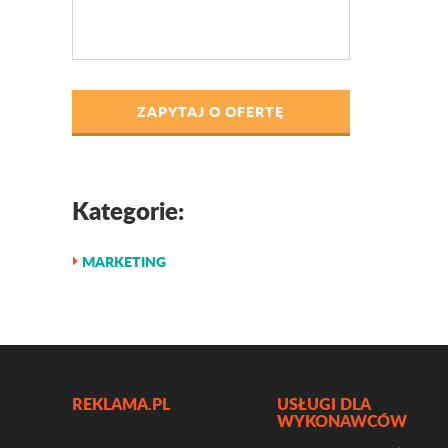
ZAPYTAJ O OFERTĘ
Kategorie:
MARKETING
REKLAMA.PL
USŁUGI DLA
WYKONAWCÓW