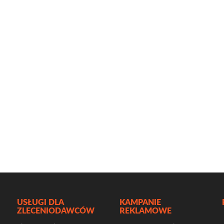
USŁUGI DLA
KAMPANIE
ZLECENIODAWCÓW
REKLAMOWE