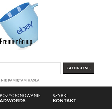
NIE PAMIĘTAM HASŁA
POZYCJONOWANIE
SZYBKI
ADWORDS
KONTAKT