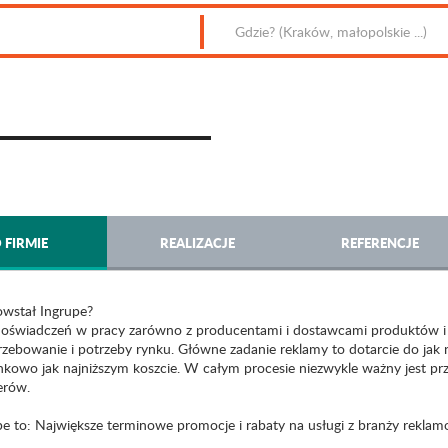
 FIRMIE
REALIZACJE
REFERENCJE
owstał Ingrupe?
doświadczeń w pracy zarówno z producentami i dostawcami produktów i
rzebowanie i potrzeby rynku. Główne zadanie reklamy to dotarcie do jak n
nkowo jak najniższym koszcie. W całym procesie niezwykle ważny jest pr
erów.
pe to: Największe terminowe promocje i rabaty na usługi z branży rekla