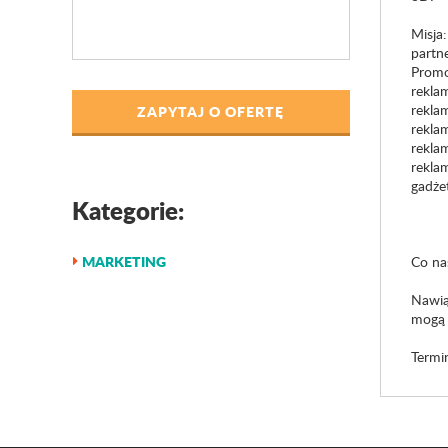
Misja
partn
Promo
rekla
rekla
ZAPYTAJ O OFERTĘ
rekla
rekla
rekla
gadżet
Kategorie:
MARKETING
Co na
Nawią
mogą 
Termi