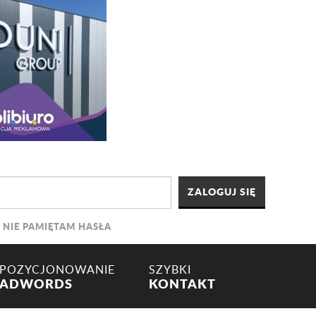
NIE PAMIĘTAM HASŁA
POZYCJONOWANIE
SZYBKI
ADWORDS
KONTAKT