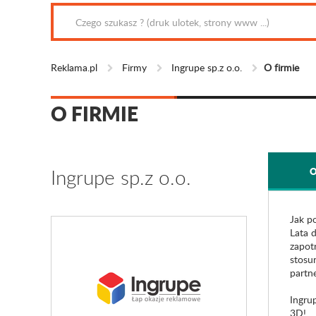
Reklama.pl
Firmy
Ingrupe sp.z o.o.
O firmie
O FIRMIE
Ingrupe sp.z o.o.
O
Jak p
Lata 
zapot
stosu
partn
Ingru
3D!