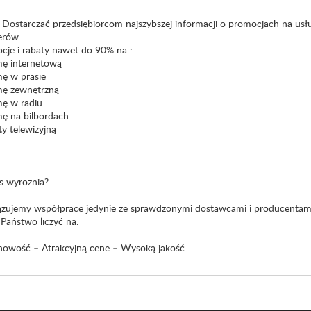
: Dostarczać przedsiębiorcom najszybszej informacji o promocjach na us
erów.
cje i rabaty nawet do 90% na :
mę internetową
mę w prasie
mę zewnętrzną
mę w radiu
mę na bilbordach
y telewizyjną
s wyroznia?
zujemy współprace jedynie ze sprawdzonymi dostawcami i producentam
Państwo liczyć na:
nowość – Atrakcyjną cene – Wysoką jakość