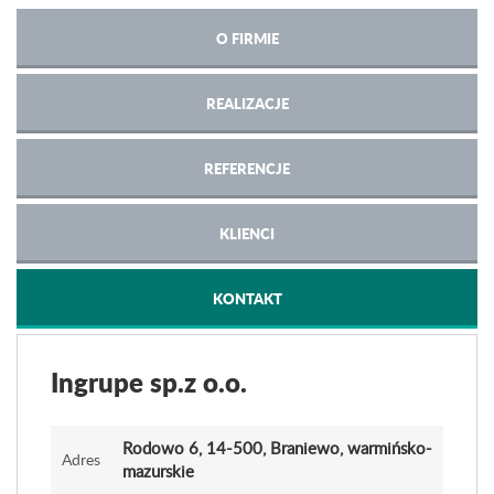
O FIRMIE
REALIZACJE
REFERENCJE
KLIENCI
KONTAKT
Ingrupe sp.z o.o.
Rodowo 6
, 14-500, Braniewo, warmińsko-
Adres
mazurskie