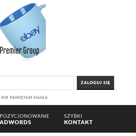
NIE PAMIĘTAM HASŁA
POZYCJONOWANIE
SZYBKI
ADWORDS
KONTAKT