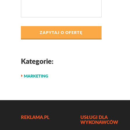
ZAPYTAJ O OFERTĘ
Kategorie:
MARKETING
REKLAMA.PL
USŁUGI DLA
WYKONAWCÓW