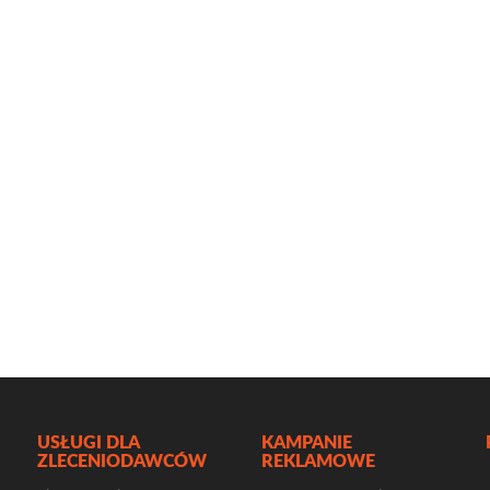
USŁUGI DLA
KAMPANIE
ZLECENIODAWCÓW
REKLAMOWE