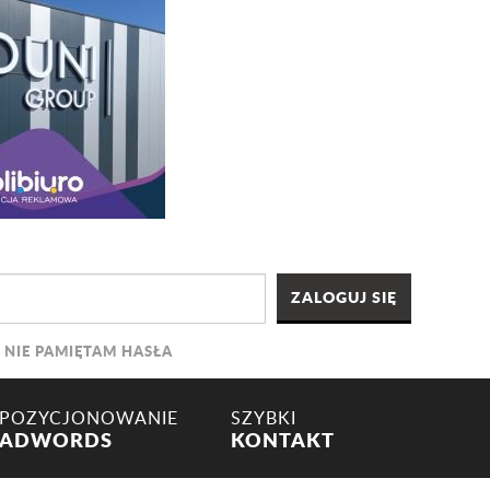
NIE PAMIĘTAM HASŁA
POZYCJONOWANIE
SZYBKI
ADWORDS
KONTAKT