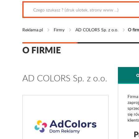
Reklama.pl
Firmy
AD COLORS Sp. z o.o.
O fir
O FIRMIE
AD COLORS Sp. z o.o.
O
Firma
zapro
sprze
się r
klien
P