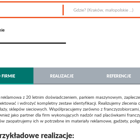
mie
 FIRMIE
REALIZACJE
REFERENCJE
 reklamowa z 20 letnim doświadczeniem, parkiem maszynowym, zaplecze
jektować i wdrożyć kompletny zestaw identyfikacji. Realizujemy zlecenia
daży, sklepów sieciowych. Współpracujemy zarówno z franczyzobiorcami
ównież jako partner dla firm wykonujących nadzór nad placówkami franczy
tów zaopatrujemy ich w potrzebne im materiały reklamowe, gadżety, polig
rzykładowe realizacje: