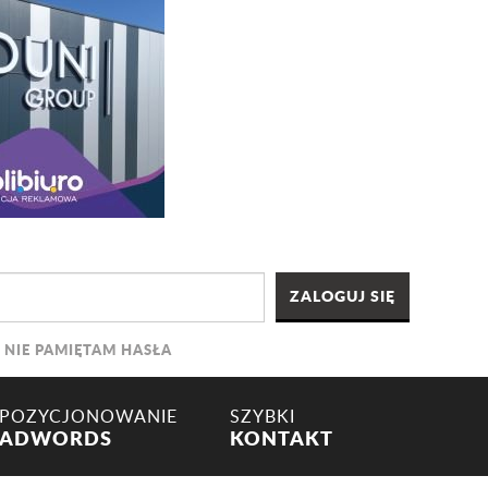
NIE PAMIĘTAM HASŁA
POZYCJONOWANIE
SZYBKI
ADWORDS
KONTAKT