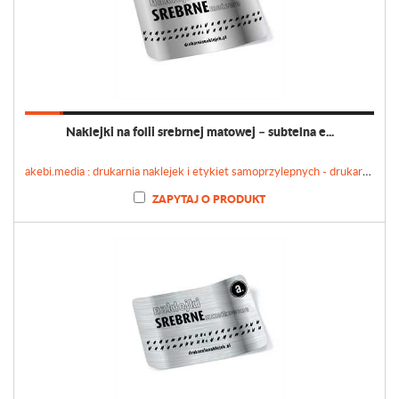
Naklejki na folii srebrnej matowej – subtelna e...
akebi.media : drukarnia naklejek i etykiet samoprzylepnych - drukarnianaklejek.pl
ZAPYTAJ O PRODUKT