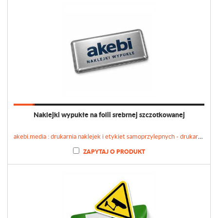
Naklejki wypukłe na folii srebrnej szczotkowanej
akebi.media : drukarnia naklejek i etykiet samoprzylepnych - drukarnianaklejek.pl
ZAPYTAJ O PRODUKT