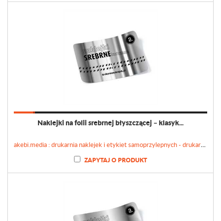
Naklejki na folii srebrnej błyszczącej – klasyk...
akebi.media : drukarnia naklejek i etykiet samoprzylepnych - drukarnianaklejek.pl
ZAPYTAJ O PRODUKT