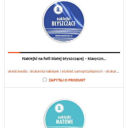
Naklejki na folii białej błyszczącej – klasyczn...
akebi.media : drukarnia naklejek i etykiet samoprzylepnych - drukarnianaklejek.pl
ZAPYTAJ O PRODUKT