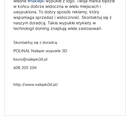
własne
#naklejki
wypukłe z logo. Twoja marka będzie
w końcu dobrze widoczna w wielu miejscach i
uwypuklona. To dobry sposób reklamy, który
wspomaga sprzedaż i widoczność. Skontaktuj się z
naszym doradcą. Takie wypukłe etykiety w
technologii doming znajdują wiele zastosowań.
Skontaktuj się z doradcą:
POLINAL Nalepki wypukłe 3D
biuro@nalepki3d.pl
608 205 104
http://www.nalepki3d.pl/