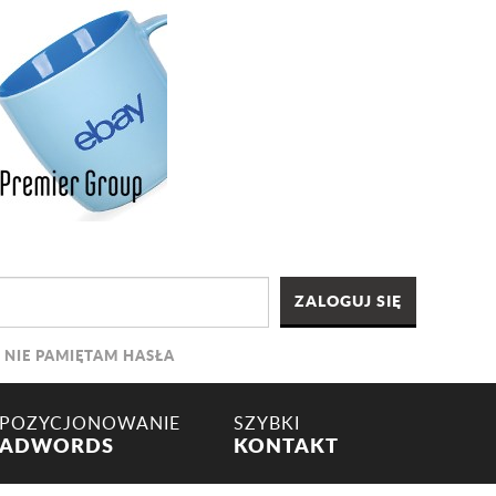
NIE PAMIĘTAM HASŁA
POZYCJONOWANIE
SZYBKI
ADWORDS
KONTAKT