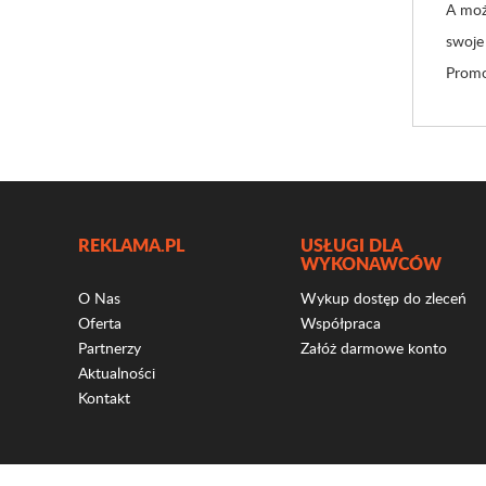
A moż
swoje
Promo
REKLAMA.PL
USŁUGI DLA
WYKONAWCÓW
O Nas
Wykup dostęp do zleceń
Oferta
Współpraca
Partnerzy
Załóż darmowe konto
Aktualności
Kontakt