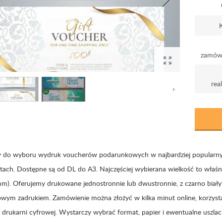
K
zamówi
real
do wyboru wydruk voucherów podarunkowych w najbardziej popularn
tach. Dostępne są od DL do A3. Najczęściej wybierana wielkość to właśn
m). Oferujemy drukowane jednostronnie lub dwustronnie, z czarno biał
owym zadrukiem. Zamówienie można złożyć w kilka minut online, korzyst
j drukarni cyfrowej. Wystarczy wybrać format, papier i ewentualne uszlac