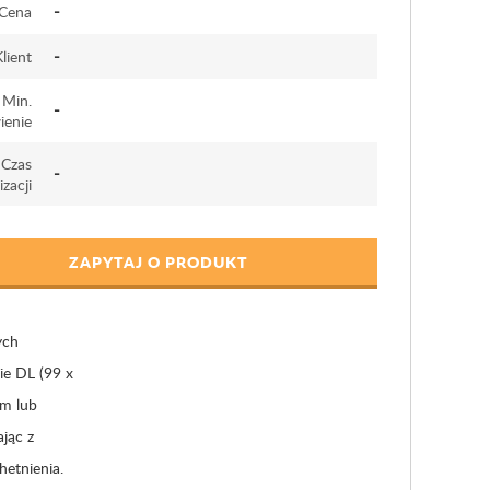
-
Cena
-
lient
Min.
-
enie
Czas
-
izacji
ZAPYTAJ O PRODUKT
ych
ie DL (99 x
ym lub
ając z
hetnienia.