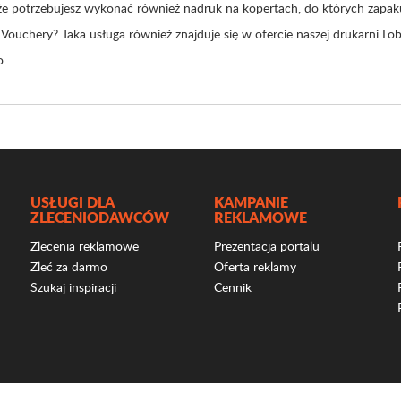
e potrzebujesz wykonać również nadruk na kopertach, do których zapak
 Vouchery? Taka usługa również znajduje się w ofercie naszej drukarni Lo
.
USŁUGI DLA
KAMPANIE
ZLECENIODAWCÓW
REKLAMOWE
Zlecenia reklamowe
Prezentacja portalu
Zleć za darmo
Oferta reklamy
Szukaj inspiracji
Cennik