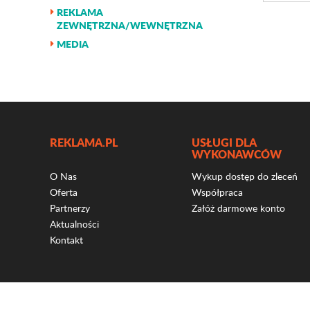
REKLAMA
ZEWNĘTRZNA/WEWNĘTRZNA
MEDIA
REKLAMA.PL
USŁUGI DLA
WYKONAWCÓW
O Nas
Wykup dostęp do zleceń
Oferta
Współpraca
Partnerzy
Załóż darmowe konto
Aktualności
Kontakt