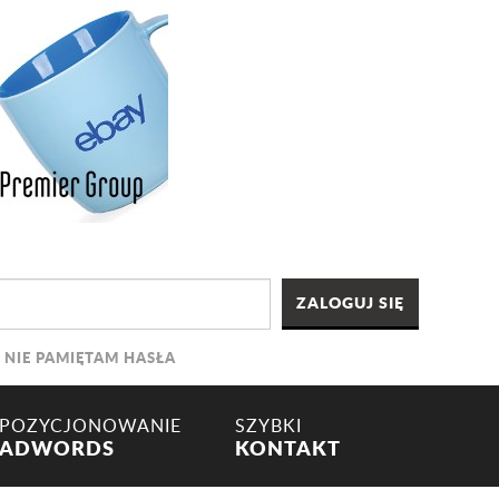
NIE PAMIĘTAM HASŁA
POZYCJONOWANIE
SZYBKI
ADWORDS
KONTAKT