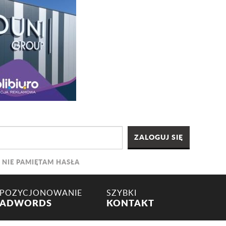
NIE PAMIĘTAM HASŁA
POZYCJONOWANIE
SZYBKI
ADWORDS
KONTAKT