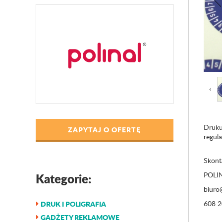
Druku
ZAPYTAJ O OFERTĘ
regul
Skonta
Kategorie:
POLIN
biuro@
DRUK I POLIGRAFIA
608 2
GADŻETY REKLAMOWE