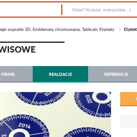
jki wypukłe 3D, Emblematy chromowane, Tabliczki, Etykiety
Etykie
RWISOWE
 FIRMIE
REALIZACJE
REFERENCJE