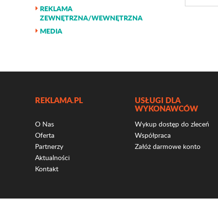
REKLAMA
ZEWNĘTRZNA/WEWNĘTRZNA
MEDIA
REKLAMA.PL
USŁUGI DLA
WYKONAWCÓW
O Nas
Wykup dostęp do zleceń
Oferta
Współpraca
Partnerzy
Załóż darmowe konto
Aktualności
Kontakt