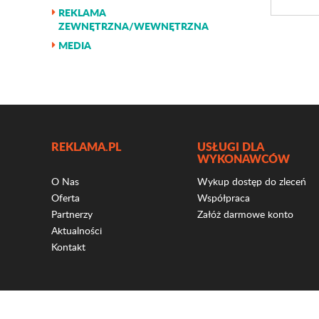
REKLAMA
ZEWNĘTRZNA/WEWNĘTRZNA
MEDIA
REKLAMA.PL
USŁUGI DLA
WYKONAWCÓW
O Nas
Wykup dostęp do zleceń
Oferta
Współpraca
Partnerzy
Załóż darmowe konto
Aktualności
Kontakt