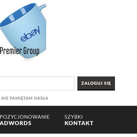
NIE PAMIĘTAM HASŁA
POZYCJONOWANIE
SZYBKI
ADWORDS
KONTAKT