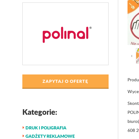
Produ
ZAPYTAJ O OFERTĘ
Wyceń 
Skonta
Kategorie:
POLIN
biuro@
DRUK I POLIGRAFIA
608 2
GADŻETY REKLAMOWE