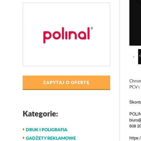
Chrom
ZAPYTAJ O OFERTĘ
PCV i
Skonta
Kategorie:
POLIN
biuro@
608 2
DRUK I POLIGRAFIA
GADŻETY REKLAMOWE
https:/