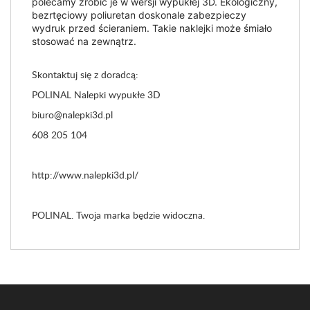
polecamy zrobić je w wersji wypukłej 3D. Ekologiczny,
bezrtęciowy poliuretan doskonale zabezpieczy
wydruk przed ścieraniem. Takie naklejki może śmiało
stosować na zewnątrz.
Skontaktuj się z doradcą:
POLINAL Nalepki wypukłe 3D
biuro@nalepki3d.pl
608 205 104
http://www.nalepki3d.pl/
POLINAL. Twoja marka będzie widoczna.