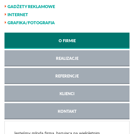
GADŻETY REKLAMOWE
INTERNET
GRAFIKA/FOTOGRAFIA
O FIRMIE
REALIZACJE
REFERENCJE
KLIENCI
KONTAKT
Jesteśmy młodą firmą, bazującą na wieloletnim