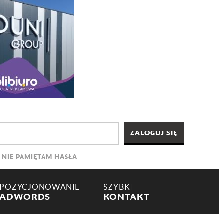
NIE PAMIĘTAM HASŁA
POZYCJONOWANIE
SZYBKI
ADWORDS
KONTAKT