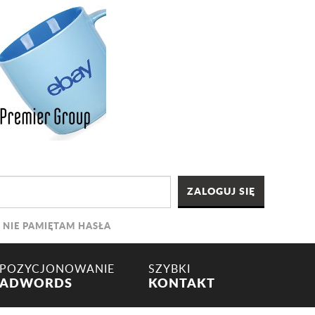
NIE PAMIĘTAM HASŁA
POZYCJONOWANIE
SZYBKI
ADWORDS
KONTAKT