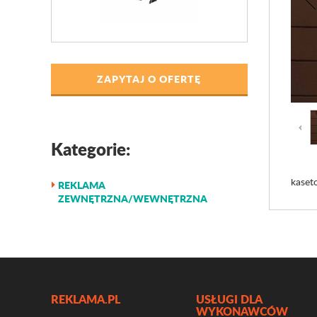
ZAPYTAJ O OFERTĘ
Kategorie:
kaset
REKLAMA
ZEWNĘTRZNA/WEWNĘTRZNA
REKLAMA.PL
USŁUGI DLA
WYKONAWCÓW