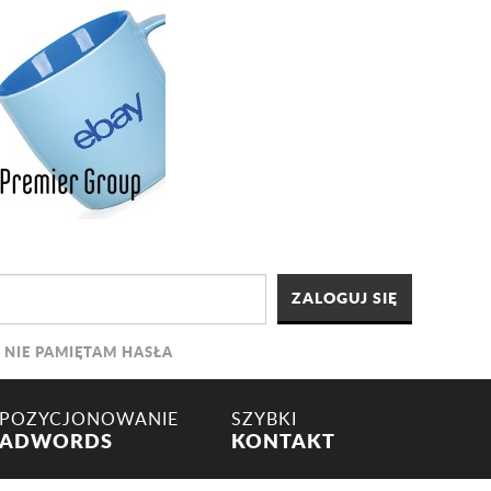
NIE PAMIĘTAM HASŁA
POZYCJONOWANIE
SZYBKI
ADWORDS
KONTAKT